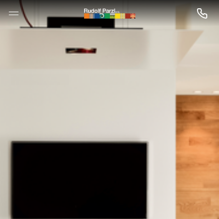
--

