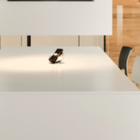
--
--