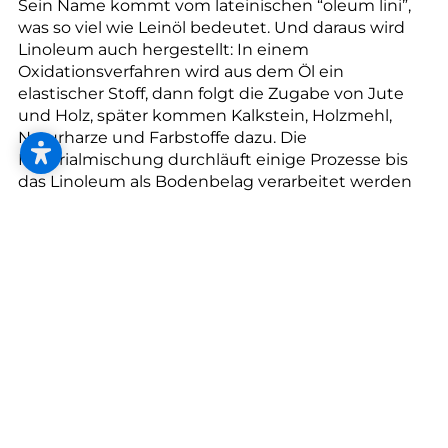
--
Sein Name kommt vom lateinischen “oleum lini”,
was so viel wie Leinöl bedeutet. Und daraus wird
Linoleum auch hergestellt: In einem
Oxidationsverfahren wird aus dem Öl ein
elastischer Stoff, dann folgt die Zugabe von Jute
und Holz, später kommen Kalkstein, Holzmehl,
Naturharze und Farbstoffe dazu. Die
Materialmischung durchläuft einige Prozesse bis
das Linoleum als Bodenbelag verarbeitet werden
kann.
Linoleum gilt als einer der nachhaltigsten
Bodenbeläge überhaupt. Marmoleum-
Bahnenware (2,5 mm) wird CO2-neutral hergestellt
und besteht bis zu 98 % aus natürlichen
Rohstoffen wie Leinöl, Jute und Holz. Zwei Drittel
der verwendeten Rohstoffe wachsen innerhalb
weniger Jahren nach.
Was Sie über Linoleum wissen sollten: