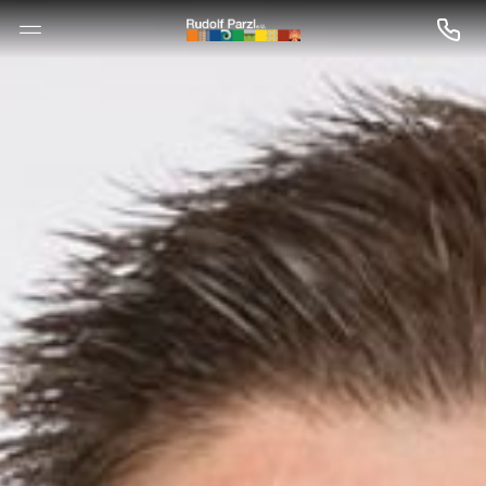
--

