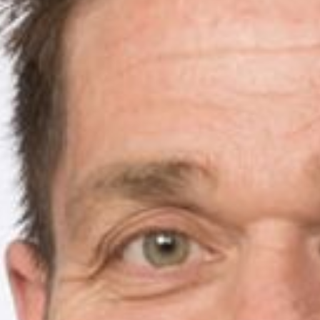
--
--