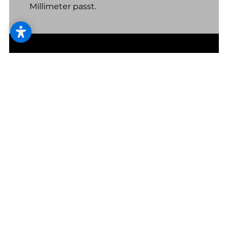
Millimeter passt.
Damit Sie lange eine Freude haben.
Vom neu verlegten Boden bis zum
fachgerecht montierten Sonnenschutz:
Richtig gut und schön ist nur, was auch
langlebig ist.