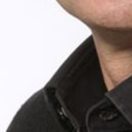
--
--